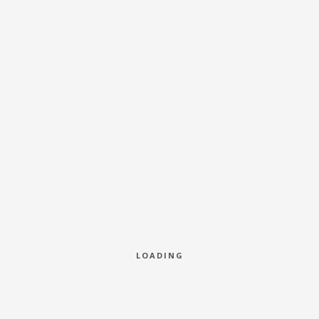
<< ZURÜCK
KUNDE
Privat
LOADING
BRANCHE
Hochzeit /Event