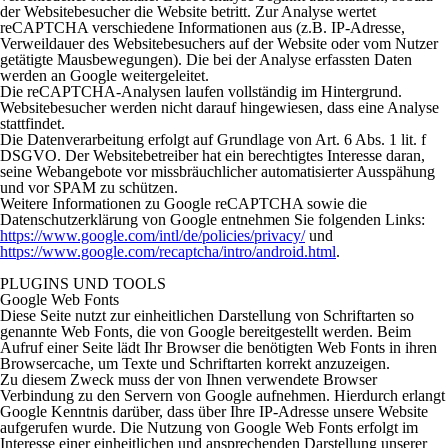
der Websitebesucher die Website betritt. Zur Analyse wertet
reCAPTCHA verschiedene Informationen aus (z.B. IP-Adresse,
Verweildauer des Websitebesuchers auf der Website oder vom Nutzer
getätigte Mausbewegungen). Die bei der Analyse erfassten Daten
werden an Google weitergeleitet.
Die reCAPTCHA-Analysen laufen vollständig im Hintergrund.
Websitebesucher werden nicht darauf hingewiesen, dass eine Analyse
stattfindet.
Die Datenverarbeitung erfolgt auf Grundlage von Art. 6 Abs. 1 lit. f
DSGVO. Der Websitebetreiber hat ein berechtigtes Interesse daran,
seine Webangebote vor missbräuchlicher automatisierter Ausspähung
und vor SPAM zu schützen.
Weitere Informationen zu Google reCAPTCHA sowie die
Datenschutzerklärung von Google entnehmen Sie folgenden Links:
https://www.google.com/intl/de/policies/privacy/
und
https://www.google.com/recaptcha/intro/android.html
.
PLUGINS UND TOOLS
Google Web Fonts
Diese Seite nutzt zur einheitlichen Darstellung von Schriftarten so
genannte Web Fonts, die von Google bereitgestellt werden. Beim
Aufruf einer Seite lädt Ihr Browser die benötigten Web Fonts in ihren
Browsercache, um Texte und Schriftarten korrekt anzuzeigen.
Zu diesem Zweck muss der von Ihnen verwendete Browser
Verbindung zu den Servern von Google aufnehmen. Hierdurch erlangt
Google Kenntnis darüber, dass über Ihre IP-Adresse unsere Website
aufgerufen wurde. Die Nutzung von Google Web Fonts erfolgt im
Interesse einer einheitlichen und ansprechenden Darstellung unserer