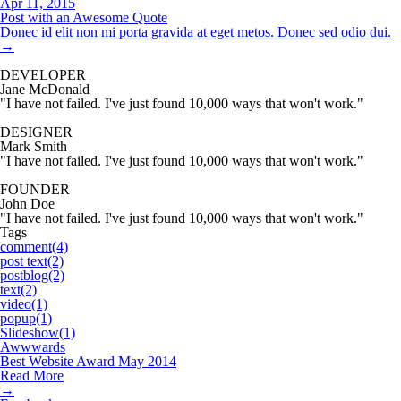
Apr 11, 2015
Post with an Awesome Quote
Donec id elit non mi porta gravida at eget metos. Donec sed odio dui.
→
DEVELOPER
Jane McDonald
"I have not failed. I've just found 10,000 ways that won't work."
DESIGNER
Mark Smith
"I have not failed. I've just found 10,000 ways that won't work."
FOUNDER
John Doe
"I have not failed. I've just found 10,000 ways that won't work."
Tags
comment(4)
post text(2)
postblog(2)
text(2)
video(1)
popup(1)
Slideshow(1)
Awwwards
Best Website Award May 2014
Read More
→