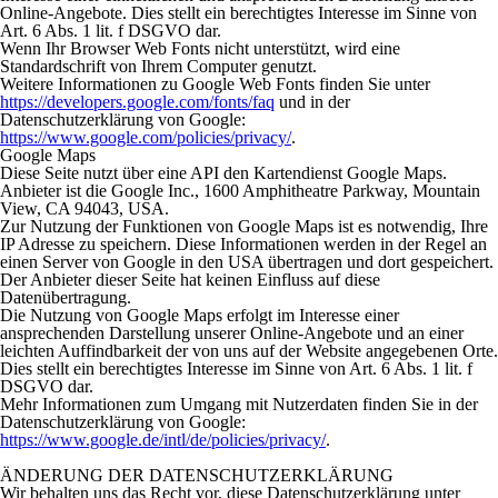
Online-Angebote. Dies stellt ein berechtigtes Interesse im Sinne von
Art. 6 Abs. 1 lit. f DSGVO dar.
Wenn Ihr Browser Web Fonts nicht unterstützt, wird eine
Standardschrift von Ihrem Computer genutzt.
Weitere Informationen zu Google Web Fonts finden Sie unter
https://developers.google.com/fonts/faq
und in der
Datenschutzerklärung von Google:
https://www.google.com/policies/privacy/
.
Google Maps
Diese Seite nutzt über eine API den Kartendienst Google Maps.
Anbieter ist die Google Inc., 1600 Amphitheatre Parkway, Mountain
View, CA 94043, USA.
Zur Nutzung der Funktionen von Google Maps ist es notwendig, Ihre
IP Adresse zu speichern. Diese Informationen werden in der Regel an
einen Server von Google in den USA übertragen und dort gespeichert.
Der Anbieter dieser Seite hat keinen Einfluss auf diese
Datenübertragung.
Die Nutzung von Google Maps erfolgt im Interesse einer
ansprechenden Darstellung unserer Online-Angebote und an einer
leichten Auffindbarkeit der von uns auf der Website angegebenen Orte.
Dies stellt ein berechtigtes Interesse im Sinne von Art. 6 Abs. 1 lit. f
DSGVO dar.
Mehr Informationen zum Umgang mit Nutzerdaten finden Sie in der
Datenschutzerklärung von Google:
https://www.google.de/intl/de/policies/privacy/
.
ÄNDERUNG DER DATENSCHUTZERKLÄRUNG
Wir behalten uns das Recht vor, diese Datenschutzerklärung unter