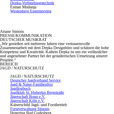
Depka-Verbindungstechnik
Esman Mudanja
Westenberg Engenieering
Ariane Simons
PRESSE/KOMMUNIKATION
DEUTSCHER MUSIKRAT
„Wir genießen seit mehreren Jahren eine vertrauensvolle
Zusammenarbeit mit dem Depka Designbüro und schätzen die hohe
Kompetenz und Kreativität. Kathrin Depka ist uns ein verlässlicher
und angenehmer Partner bei der gestalterischen Umsetzung unserer
Projekte.“
BEREICH
JAGD / NATURSCHUTZ
JAGD / NATURSCHUTZ
Deutscher Jagdverband Service
Jagd & Natur-Familienfest
Jagdlogbuch
Jagdklub St. Hubertus Bergstraße
Jägerschaft Bonn e.V.
Jägerschaft Köln e.V.
Kaiserschild Jagd- und Forstbetrieb
Forstverwaltung Simons
Hegering Bad Godesberg