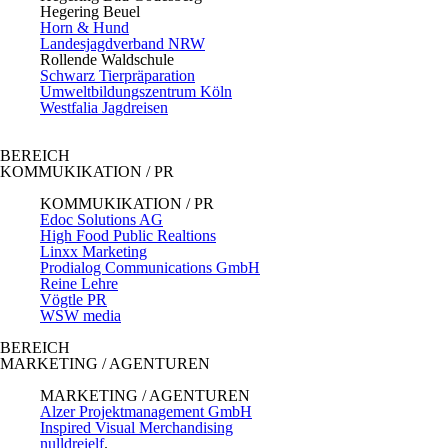
Hegering Beuel
Horn & Hund
Landesjagdverband NRW
Rollende Waldschule
Schwarz Tierpräparation
Umweltbildungszentrum Köln
Westfalia Jagdreisen
BEREICH
KOMMUKIKATION / PR
KOMMUKIKATION / PR
Edoc Solutions AG
High Food Public Realtions
Linxx Marketing
Prodialog Communications GmbH
Reine Lehre
Vögtle PR
WSW media
BEREICH
MARKETING / AGENTUREN
MARKETING / AGENTUREN
Alzer Projektmanagement GmbH
Inspired Visual Merchandising
nulldreielf
.