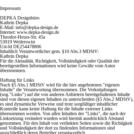
Impressum
DEPKA Designbüro
Kathrin Depka
E-Mail: info@depka-design.de
Internet: www.depka-design.de
Theodor-Heuss-Str. 45a
53919 Weilerswist
Ust-Id DE254478806
Inhaltlich Verantwortlicher gem. §10 Abs.3 MDStV:
Kathrin Depka
Für die Aktualität, Richtigkeit, Vollständigkeit oder Qualität der
bereitgestellten Informationen wird keine Gewähr vom Autor
übernommen.
Haftung für Links
Nach §5 Abs.1 MDStV wird für die hier angebotenen "eigenen
Inhalte" die Verantwortung übernommen. Die Verknüpfungen
(sog."Links") auf die von anderen Anbietern bereitgehaltenen Inhalte
sind von diesen eigenen Inhalten zu unterscheiden (§5 Abs.2 MDStV),
es sind dynamische Verweise und trotz sorgfältiger inhaltlicher
Kontrolle kann keine Haftung für die Inhalte externer Links
übernommen werden. Von allen Inhalten der "Links", die nach der
Linksetzung verändert wurden wird hiermit ausdrücklich Abstand
genommen. Für den Inhalt von verlinkten Seiten sowie die Richtigkeit
und Vollständigkeit der dort zu findenden Informationen sind
ausschließlich deren Betreiber verantwortlich.