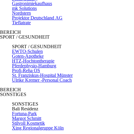
Gastronimiekaufhaus
mk Solutions
Nordstern
Projektor Deutschland AG
Tieflatrate
BEREICH
SPORT / GESUNDHEIT
SPORT / GESUNDHEIT
EWTO-Schulen
Goten-Apotheke
HTZ-Hochtontherapie
Pferdephysio-Hamburg
Profi-Reha OS
St. Franziskus-Hospital Münster
Ulrike Kremer -Personal Coach
BEREICH
SONSTIGES
SONSTIGES
Bali Residenz
Fortuna-Park
Margot Schmitt
Stilvoll Kosmetik
Xing Regionalgruppe Köln