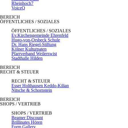
Rheinhoch7
VoiceQ
BEREICH
ÖFFENTLICHES / SOZIALES
ÖFFENTLICHES / SOZIALES
Ev.Kirchengemeinde Ehrenfeld
Hugo-von-Orsbeck Schule
Dr. Hans Riegel-Stiftung
Kölner Kulturpaten
Pfarrverband Weilerswist
Stadthalle Hilden
BEREICH
RECHT & STEUER
RECHT & STEUER
Esser Holthausen Keddo-Kilian
Nitsche & Schornstein
BEREICH
SHOPS / VERTRIEB
SHOPS / VERTRIEB
Beamer Discount
Brillinates Hören
Form Gallery